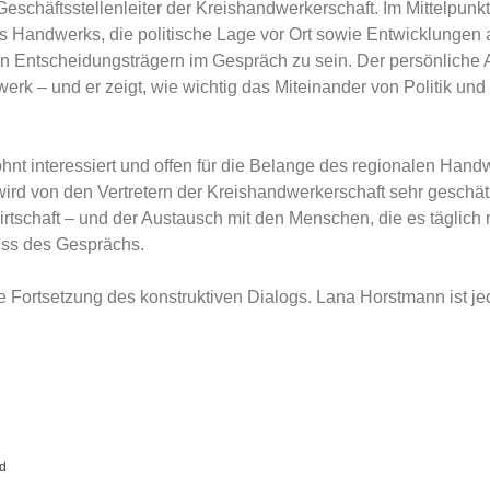
häftsstellenleiter der Kreishandwerkerschaft. Im Mittelpunkt 
s Handwerks, die politische Lage vor Ort sowie Entwicklungen
hen Entscheidungsträgern im Gespräch zu sein. Der persönliche A
 – und er zeigt, wie wichtig das Miteinander von Politik und 
nt interessiert und offen für die Belange des regionalen Handw
rd von den Vertretern der Kreishandwerkerschaft sehr geschät
tschaft – und der Austausch mit den Menschen, die es täglich m
uss des Gesprächs.
ie Fortsetzung des konstruktiven Dialogs. Lana Horstmann ist j
ld