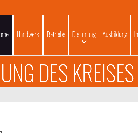
ome
Handwerk
Betriebe
Die Innung
Ausbildung
I
UNG DES KREISES
ld