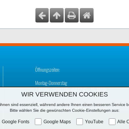
Öffnungszeiten:
Montag-Donnerstag
7:45 Uhr − 12:00 Uhr und 12:45 − 16:30 Uhr
WIR VERWENDEN COOKIES
Freitag
ihnen sind essenziell, während andere Ihnen einen besseren Service be
7:45 Uhr − 12:00 Uhr und 12:45 − 15:30 Uhr
Bitte wählen Sie die gewünschten Cookie-Einstellungen aus:
Google Fonts
Google Maps
YouTube
Alle 