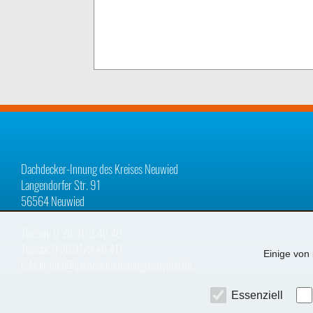
Dachdecker-Innung des Kreises Neuwied
Langendorfer Str. 91
56564 Neuwied
Telefon: 0 26 31/9 46 40
Telefax: 0 26 31/9 46 411
Einige von 
E-Mail: info@dachdeckerinnung-neuwied.de
Essenziell