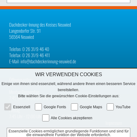
Dachdecker-Innung des Kreises Neuwied
Langendorfer Str. 91
56564 Neuwied
Telefon: 0 26 31/9 46 40
Telefax: 0 26 31/9 46 411
E-Mail: info@dachdeckerinnung-neuwied.de
WIR VERWENDEN COOKIES
Öffnungszeiten:
Einige von ihnen sind essenziell, während andere Ihnen einen besseren Service
bereitstellen.
Montag-Donnerstag
Bitte wählen Sie die gewünschten Cookie-Einstellungen aus:
7:45 Uhr − 12:00 Uhr und 12:45 − 16:30 Uhr
Essenziell
Google Fonts
Google Maps
YouTube
Freitag
7:45 Uhr − 12:00 Uhr und 12:45 − 15:30 Uhr
Alle Cookies akzeptieren
Impressum
Essenzielle Cookies ermöglichen grundlegende Funktionen und sind für
Datenschutz
die einwandfreie Funktion der Website erforderlich.